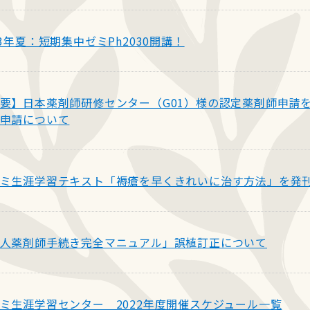
23年夏：短期集中ゼミPh2030開講！
要】日本薬剤師研修センター（G01）様の認定薬剤師申請
申請について
ミ生涯学習テキスト「褥瘡を早くきれいに治す方法」を発
人薬剤師手続き完全マニュアル」誤植訂正について
ミ生涯学習センター 2022年度開催スケジュール一覧